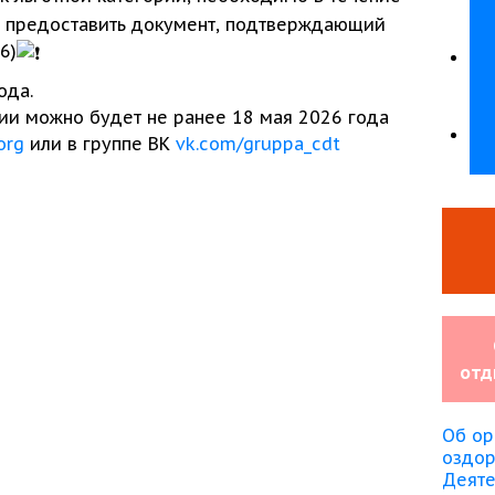
я предоставить документ, подтверждающий
6)
ода.
ии
можно будет
не ранее
18 мая
2026 года
org
или
в группе
ВК
vk.com/gruppa_cdt
отд
Об ор
оздо
Деяте