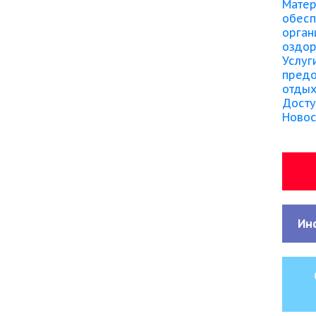
Матер
обесп
орган
оздо
Услуг
предо
отдых
Досту
Новос
Ин