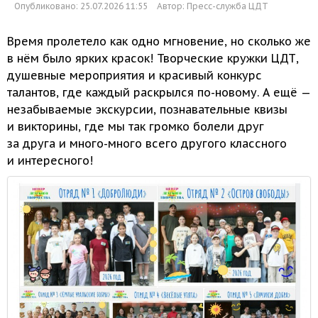
Опубликовано: 25.07.2026 11:55
Автор:
Пресс-служба ЦДТ
Время пролетело как одно мгновение,
но сколько же
в нём
было ярких красок! Творческие кружки ЦДТ,
душевные мероприятия
и красивый
конкурс
талантов, где каждый раскрылся
по-новому.
А ещё
—
незабываемые экскурсии, познавательные квизы
и викторины,
где
мы так
громко болели друг
за друга
и много-много
всего другого классного
и интересного!