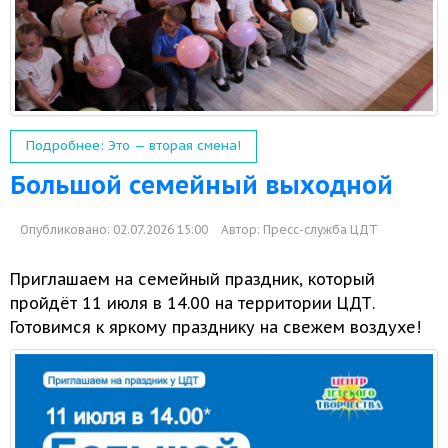
Подробнее: Это — вторая смена!
Большой семейный выходной
Опубликовано: 02.07.2026 15:00
Автор:
Пресс-служба ЦДТ
Приглашаем
на семейный
праздник, который
пройдёт
11 июля
в 14.00
на территории
ЦДТ.
Готовимся
к яркому
празднику
на свежем
воздухе!