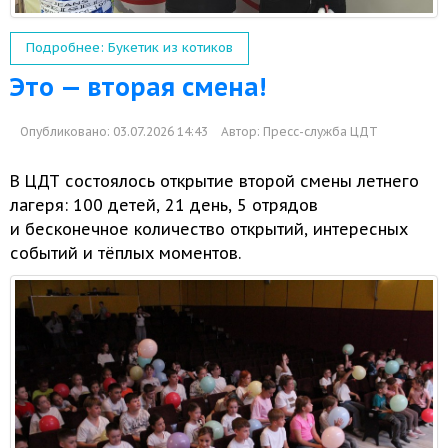
Подробнее: Букетик из котиков
Это — вторая смена!
Опубликовано: 03.07.2026 14:43
Автор:
Пресс-служба ЦДТ
В ЦДТ состоялось открытие второй смены летнего
лагеря:
100 детей,
21 день,
5 отрядов
и бесконечное
количество открытий, интересных
событий
и тёплых
моментов.