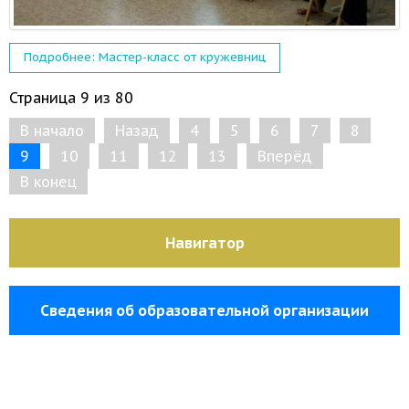
Подробнее: Мастер-класс от кружевниц
Страница 9 из 80
В начало
Назад
4
5
6
7
8
9
10
11
12
13
Вперёд
В конец
Навигатор
Сведения об образовательной организации