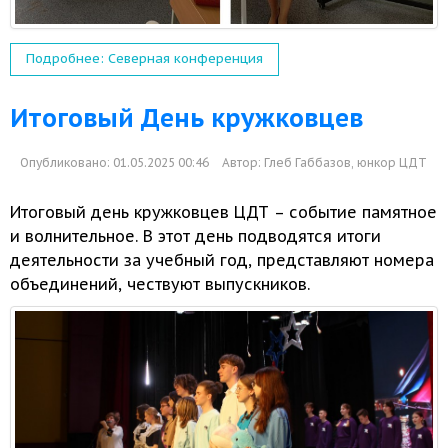
Подробнее: Северная конференция
Итоговый День кружковцев
Опубликовано: 01.05.2025 00:46
Автор:
Глеб Габбазов, юнкор ЦДТ
Итоговый день кружковцев ЦДТ – событие памятное
и волнительное.
В этот
день подводятся итоги
деятельности
за учебный
год, представляют номера
объединений, чествуют выпускников.