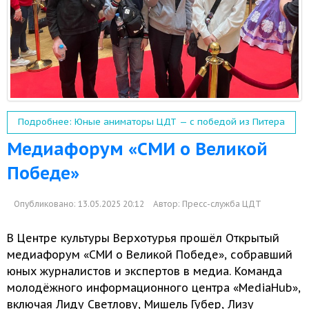
Подробнее: Юные аниматоры ЦДТ — с победой из Питера
Медиафорум «СМИ о Великой
Победе»
Опубликовано: 13.05.2025 20:12
Автор:
Пресс-служба ЦДТ
В Центре культуры Верхотурья прошёл Открытый
медиафорум «СМИ
о Великой
Победе», собравший
юных журналистов
и экспертов
в медиа.
Команда
молодёжного информационного центра «MediaHub»,
включая Лиду Светлову, Мишель Губер, Лизу