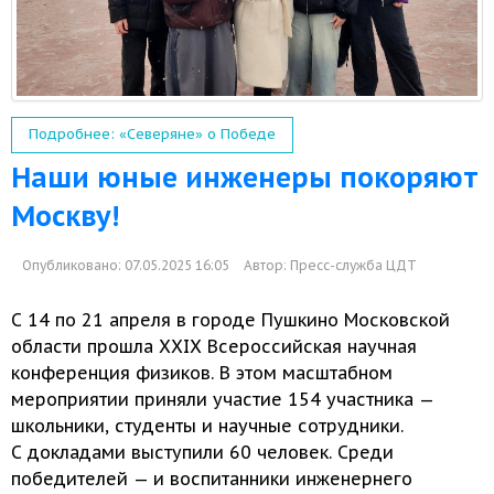
Подробнее: «Северяне» о Победе
Наши юные инженеры покоряют
Москву!
Опубликовано: 07.05.2025 16:05
Автор:
Пресс-служба ЦДТ
С
14 по
21 апреля
в городе
Пушкино Московской
области прошла
XXIX Всероссийская
научная
конференция физиков.
В этом
масштабном
мероприятии приняли участие
154 участника
—
школьники, студенты
и научные
сотрудники.
С докладами
выступили
60 человек.
Среди
победителей —
и воспитанники
инженернего