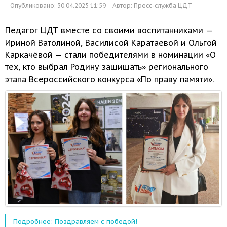
Опубликовано: 30.04.2025 11:59
Автор:
Пресс-служба ЦДТ
Педагог ЦДТ вместе
со своими
воспитанниками —
Ириной Ватолиной, Василисой Каратаевой
и Ольгой
Каркачёвой — стали победителями
в номинации
«О
тех, кто выбрал Родину защищать» регионального
этапа Всероссийского конкурса «По праву памяти».
Подробнее: Поздравляем с победой!