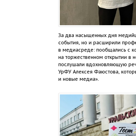
За два насыщенных дня меди
события, но
и расширили
профе
в медиасреде:
пообщались
с к
на торжественном
открытии
в 
послушали вдохновляющую реч
УрФУ Алексея Фаюстова, котор
и новые
медиа».