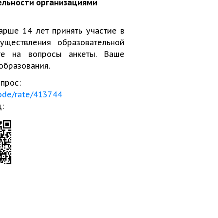
ельности организациями
рше 14 лет принять участие в
уществления образовательной
ьте на вопросы анкеты. Ваше
 образования.
опрос:
code/rate/413744
: