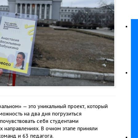
льном» — это уникальный проект, который
зможность
на два
дня погрузиться
почувствовать себя студентами
х
направлениях.
В очном
этапе приняли
команд
и
63 педагога.