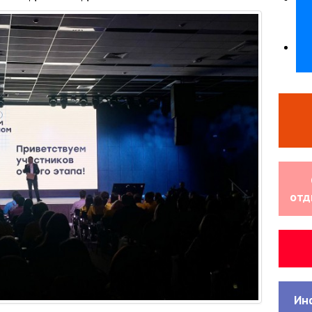
отд
Ин