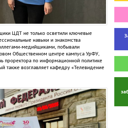
йщики ЦДТ
не только
осветили ключевые
З
ссиональные навыки
и знакомства
оллегами-медийщиками,
побывали
новом
Общественном центре кампуса УрФУ,
ь проректора по информационной политике
ый также возглавляет кафедру «Телевидение
за