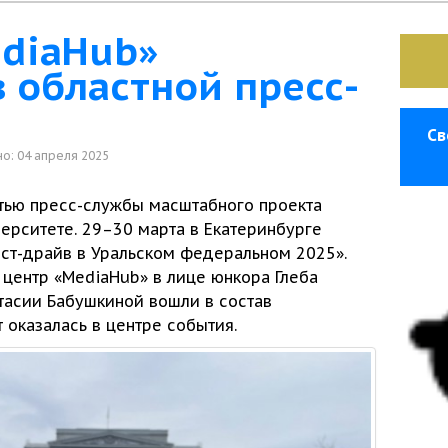
diaHub»
 областной пресс-
Св
о: 04 апреля 2025
стью
пресс-службы
масштабного проекта
ерситете. 29–30 марта
в Екатеринбурге
ест-драйв
в Уральском
федеральном 2025».
центр «MediaHub»
в лице
юнкора Глеба
тасии Бабушкиной вошли
в состав
 оказалась
в центре
события.