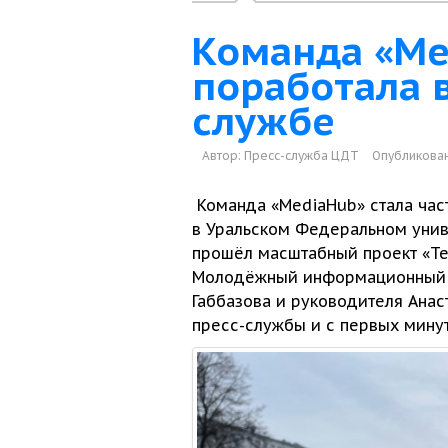
Команда «Me
поработала в
службе
Автор:
Пресс-служба ЦДТ
Опубликован
Команда «MediaHub» стала ча
в Уральском
Федеральном
унив
прошёл масштабный проект
«Т
Молодёжный информационный 
Габбазова
и руководителя
Анас
пресс-службы
и
с первых
минут