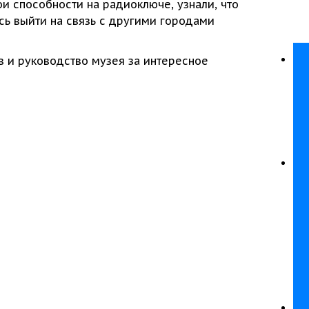
ои способности
на радиоключе,
узнали, что
сь
выйти
на связь
с другими
городами
ов
и руководство
музея
за интересное