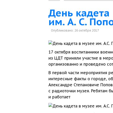
День кадета 
им. А. С. Поп
Опубликовано: 26 октября 2017
17 октября воспитанники военн
из ЦДТ
приняли участие
в мер
организованно
и проведено
со
В первой части мероприятия р
интересные факты
о городе,
о
Александре Степановиче Попов
с радиоточки
музея. Ребятам бы
и работает