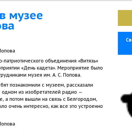
в музее
ова
Св
о-патриотического объединения «Витязь»
оприятии
«День кадета». Мероприятие было
трудниками музея
им. А. С. Попова.
ебят познакомили
с музеем,
рассказали
б одном
из изобретателей
радио —
е,
а потом
вышли
на связь
с Белгородом,
ло очень интересно, как все это устроенно