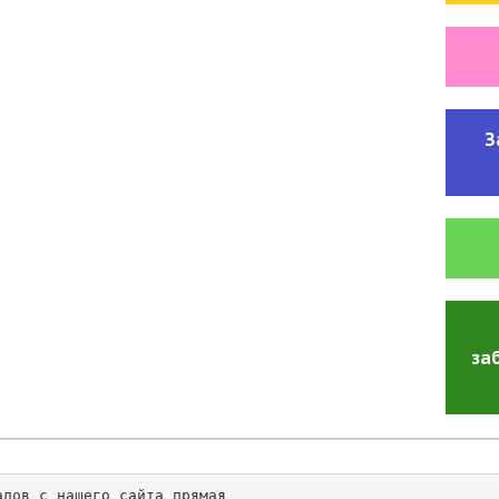
З
за
алов с нашего сайта прямая 