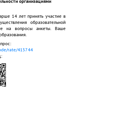
ельности организациями
рше 14 лет принять участие в
уществления образовательной
ьте на вопросы анкеты. Ваше
 образования.
опрос:
code/rate/413744
: