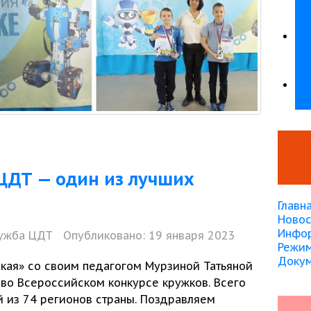
ЦДТ — один из лучших
Главн
Новос
Инфор
ужба ЦДТ
Опубликовано: 19 января 2023
Режим
Доку
ская»
со своим
педагогом Мурзиной Татьяной
и
во Всероссийском
конкурсе кружков. Всего
й
из
74 регионов
страны. Поздравляем