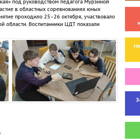
кая» под руководством педагога Мурзиной
частие
в областных
соревнованиях юных
иятие проходило
25–26 октября,
участвовало
й области. Воспитанники ЦДТ показали
Не
З
ь