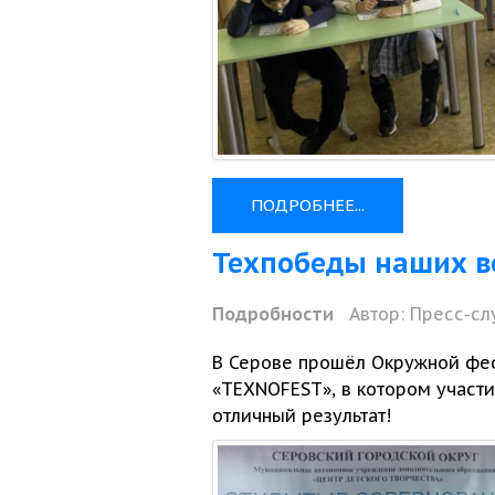
ПОДРОБНЕЕ...
Техпобеды наших в
Подробности
Автор:
Пресс-сл
В Серове прошёл Окружной фес
«TEXNOFEST»,
в котором
участи
отличный результат!