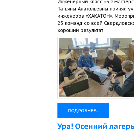
Инженерный класс «3D мастерс
Татьяны Анатольевны принял у
инженеров «ХАКАТОН». Меропр
25 команд
со всей
Свердловско
хороший результат
ПОДРОБНЕЕ...
Ура! Осенний лагер